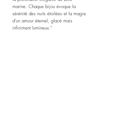
marine. Chaque bijou évoque la
sérénité des nuits étoilées et la magie
d'un amour éternel, glacé mais
infiniment lumineux."
CARACTÉRISTIQUES
* En pâte en polymère et acier
inoxydable
FABRICATIONS ARTISANALES UNIQUES
PAIEMENT SÉCURISÉ
RETOUR SOUS 30 JOURS
LIVRAISON OFFERTE DÈS 60€ D'ACHAT
POLITIQUE CHEZ LES COP'S
> Conditions Générales de Vente
> Mentions Légales​
> Politique en matière de Cookies