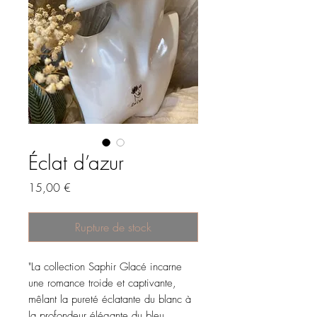
Éclat d’azur
Prix
15,00 €
Rupture de stock
"La collection Saphir Glacé incarne
une romance troide et captivante,
mêlant la pureté éclatante du blanc à
la profondeur élégante du bleu