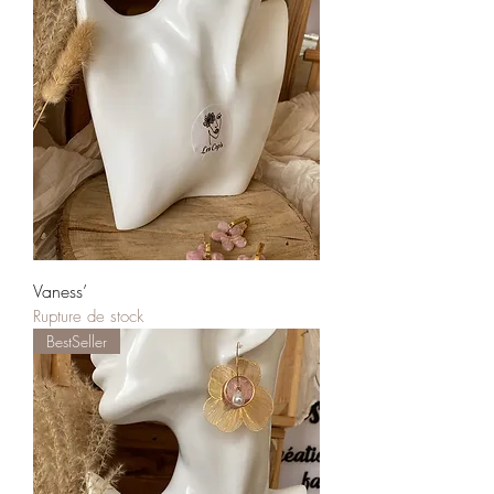
Vaness’
Rupture de stock
BestSeller