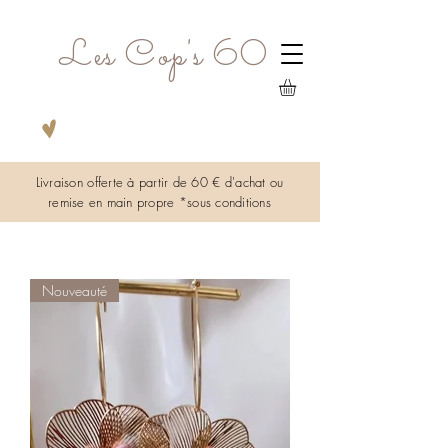
Les Cop's 60
Livraison offerte à partir de 60 € d'achat ou
remise en main propre *sous
conditions
Nouveauté