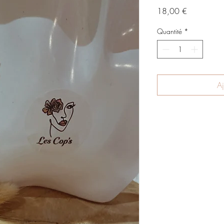
Prix
18,00 €
Quantité
*
Aj