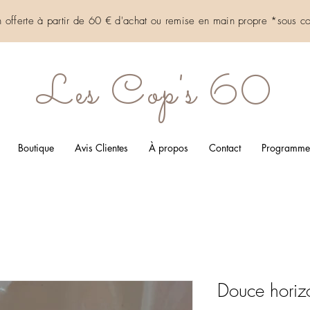
on offerte à partir de 60 € d'achat ou remise en main propre *sous
co
Les Cop's 60
Boutique
Avis Clientes
À propos
Contact
Programme d
Douce horiz