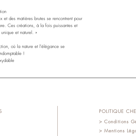
tion
et des matières brutes se rencontrent pour
bre. Ces créations, à la fois puissantes et
 unique et naturel. »
ction, où la nature et l'élégance se
 indomptable !
oxydable
S
POLITIQUE CHE
> Conditions G
> Mentions Léga