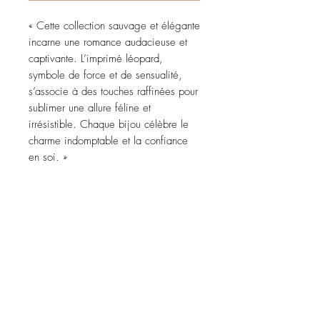
« Cette collection sauvage et élégante
incarne une romance audacieuse et
captivante. L’imprimé léopard,
symbole de force et de sensualité,
s’associe à des touches raffinées pour
sublimer une allure féline et
irrésistible. Chaque bijou célèbre le
charme indomptable et la confiance
en soi. »
CARACTÉRISTIQUES
Collection Jungle Touch, avec un
imprimé léopard pour un look
indomptable et audacieux !
* Caractéristiques : Pâte en polymère
et acier inoxydable