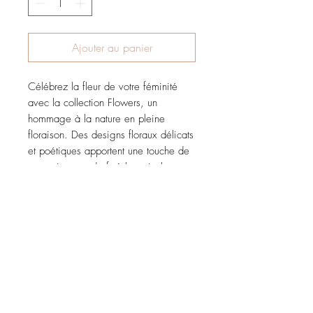
Ajouter au panier
Célébrez la fleur de votre féminité
avec la collection Flowers, un
hommage à la nature en pleine
floraison. Des designs floraux délicats
et poétiques apportent une touche de
romantisme et de fraîcheur à chaque
tenue, pour un style épuré et
intemporel.
CARACTÉRISTIQUES
crée à base de pâte polymère et
acier inoxydable
FABRICATIONS ARTISANALES UNIQUES