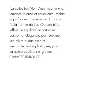
“La collection Noir Désir incarne une
romance intense et envoûtante, mêlant
la profondeur mystérieuse du noir à
l’éclat raffiné de l’or. Chaque bijou
reflète un équilibre parfait entre
passion et élégance, pour sublimer
une allure audacieuse et
irrésistiblement sophistiquée, pour un
caractère captivant et glamour."
CARACTÉRISTIQUES
Sublimez votre look avec le Noir
intense tout en mettant en lumière le
caractère captivant et glamour de
votre tenue !
* Caractéristiques : Pâte en polymère
et acier inoxydable