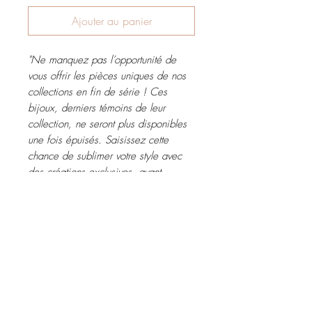
Ajouter au panier
"Ne manquez pas l’opportunité de
vous offrir les pièces uniques de nos
collections en fin de série ! Ces
bijoux, derniers témoins de leur
collection, ne seront plus disponibles
une fois épuisés. Saisissez cette
chance de sublimer votre style avec
des créations exclusives, avant
qu’elles ne disparaissent à jamais.”
CARACTÉRISTIQUES
DERNIÈRE CHANCE pour ces bijoux
d'exception avant qu'ils ne disparaissent
définitivement !
FABRICATIONS ARTISANALES UNIQUES