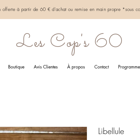
on offerte à partir de 60 € d'achat ou remise en main propre *sous
co
Les Cop's 60
Boutique
Avis Clientes
À propos
Contact
Programme d
Libellule