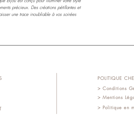
e bijou est conçu pour illuminer votre style
nts précieux. Des créations pétillantes et
laisser une trace inoubliable à vos soirées
S
POLITIQUE CHE
> Conditions G
> Mentions Léga
> Politique en 
AT