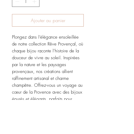
Ajouter au panier
Plongez dans l’élégance ensoleillée
de notre collection Rêve Provençal, où
chaque bijou raconte l’histoire de la
douceur de vivre au soleil. Inspirées
par la nature et les paysages
provençaux, nos créations allient
raffinement artisanal et charme
champêtre. Offrez-vous un voyage au
cœur de la Provence avec des bijoux
épurés et élégants, parfaits pour
apporter une touche de chic
authentique à votre style. Laissez-vous
séduire par ce rêve aux accents du
sud.
CARACTÉRISTIQUES