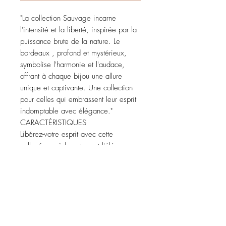
"La collection Sauvage incarne
l'intensité et la liberté, inspirée par la
puissance brute de la nature. Le
bordeaux , profond et mystérieux,
symbolise l'harmonie et l'audace,
offrant à chaque bijou une allure
unique et captivante. Une collection
pour celles qui embrassent leur esprit
indomptable avec élégance."
CARACTÉRISTIQUES
Libérez-votre esprit avec cette
collection, où la nature et l'élégance
se rencontrent pour réléver votre côté
indomptable !
* En pâte en polymère et acier
inoxydable
FABRICATIONS ARTISANALES
UNIQUES