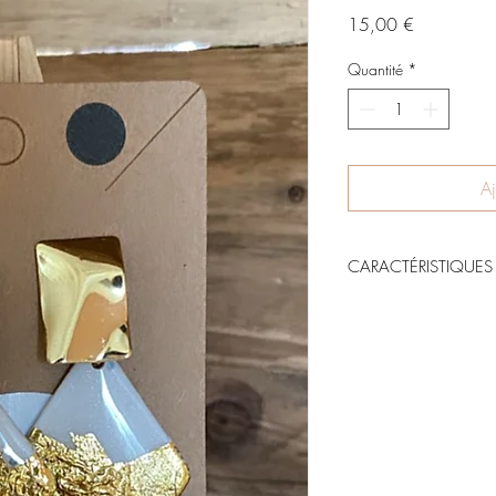
Prix
15,00 €
Quantité
*
Aj
CARACTÉRISTIQUES
Sublimez votre look ave
lumière le caractère ca
PETIT / MOYEN /
LA
* Caractéristiques : P