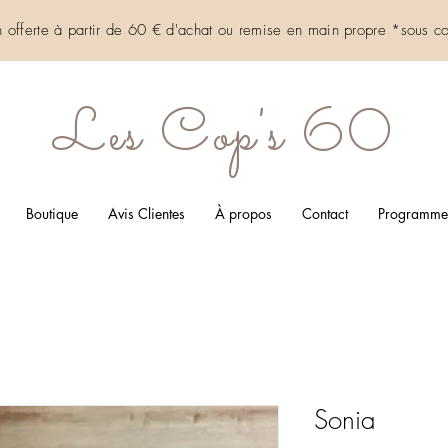
on offerte à partir de 60 € d'achat ou remise en main propre *sous
co
Les Cop's 60
Boutique
Avis Clientes
À propos
Contact
Programme d
Sonia